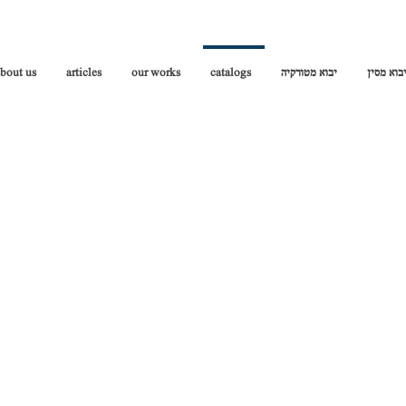
bout us
articles
our works
catalogs
יבוא מטורקיה
בוא מסין